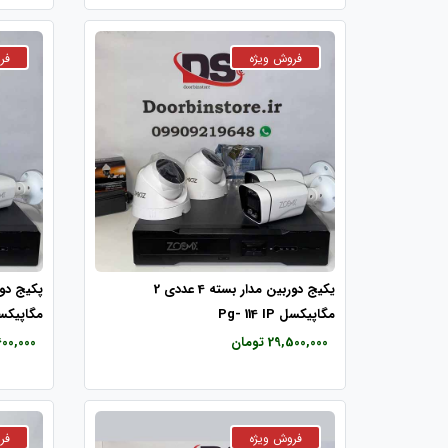
یکیج دوربین مدار بسته 4 عددی 2
مگاپیکسل Pg- 114 IP
مگاپیکسل 3 IP
29,500,000 تومان
34,600,000