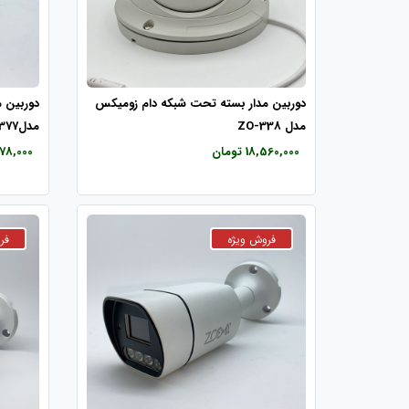
دوربین مدار بسته تحت شبکه دام زومیکس
دوربین 
مدل ZO-338
مدلZO-377
18,560,000 تومان
1,678,000 ت