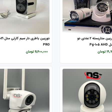
پکیج دوربین مداربسته 2 عددی دو
دوربین باطر
Pg-10
PRO
 تومان
11,400,000 تومان