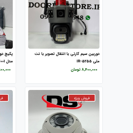
دوربین سیم کارتی با انتقال تصویر با نت
ملی IR-5255
مدل Pg-3001
8,400,000 تومان
64,900,000