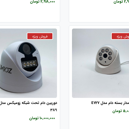
ومان
2,918,000 تومان
ار بسته دام مدل E727
389
تومان
10,000,000 تومان