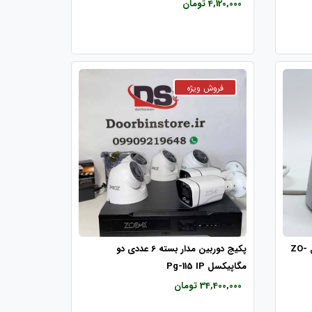
4,120,000 تومان
دوربین دام تحت شبکه زومیکس مدل ZO-
پکیج دوربین مدار بسته 6 عددی دو
مگاپیکسل Pg-115 IP
34,400,000 تومان