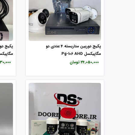
پکیج دوربین مداربسته 4 عددی دو
مگاپیکسل Pg-106 AHD
مگاپیکسل 5 AHD
24,050,000 تومان
19,730,000