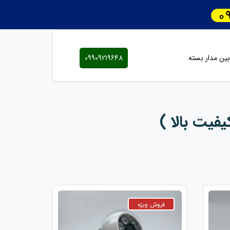
ین مدار بسته
09909219648
فیت بالا )