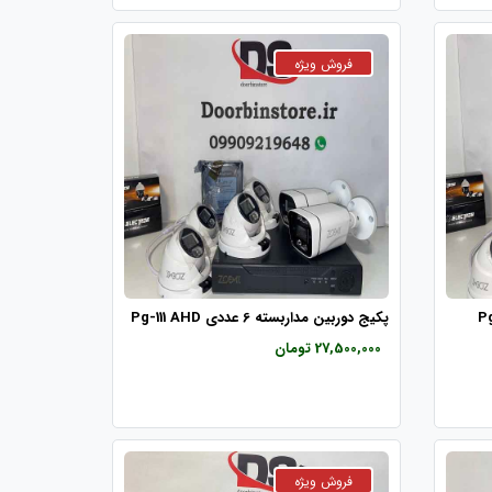
8 عددی Pg-112
پکیج دوربین مداربسته 6 عددی Pg-111 AHD
27,500,000 تومان