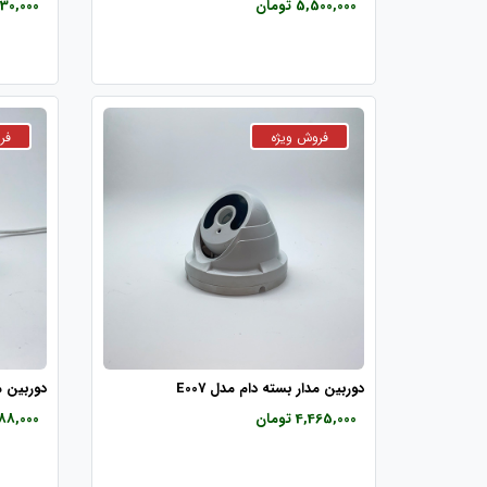
5,500,000 تومان
2,930,000 ت
دوربین مدار بسته دام مدل E007
دوربین مد
4,465,000 تومان
5,088,000 