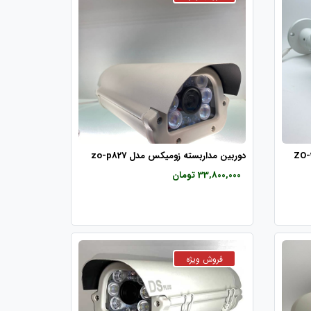
دوربین مداربسته زومیکس مدل zo-p827
33,800,000 تومان