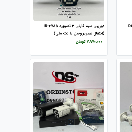
هایک ویژن مدل DS-
دوربین سیم کارتی 3 تصویره IR-4785
(انتقال تصویر وصل با نت ملی)
7,970,000 تومان