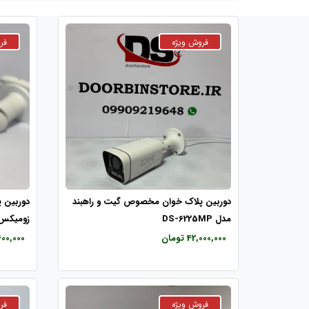
دوربین پلاک خوان مخصوص گیت و راهبند
دوربین 
مدل DS-6225MP
زومیکس مدل
42,000,000 تومان
13,600,000 