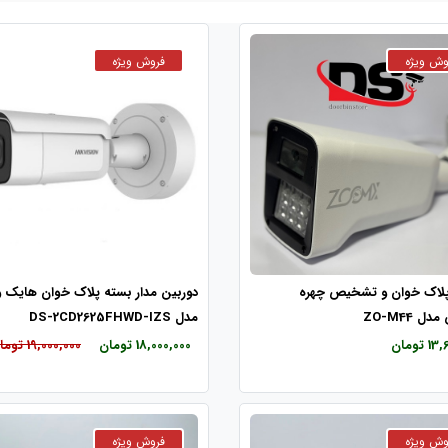
پلاک خوان و تشخیص چهره
دوربین مدار بسته پلاک خوان هایک 
 ZO-M44
مدل DS-2CD2625FHWD-IZS
تومان
18,000,000 تومان
19,000,000 تومان