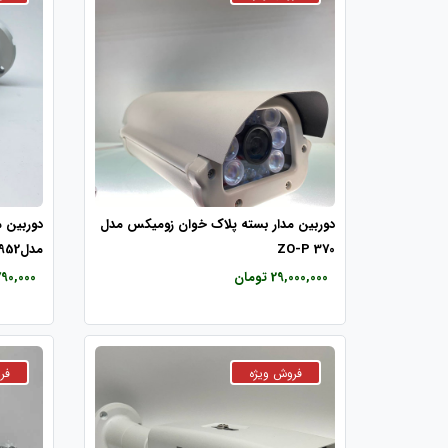
دوربین مدار بسته پلاک خوان زومیکس مدل
دوربین 
ZO-P 370
مدلZO-P952
29,000,000 تومان
6,790,000 ت