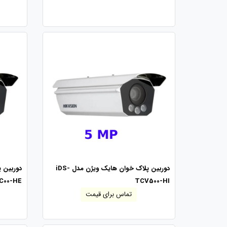
دوربین پلاک خوان هایک ویژن مدل iDS-
C00-HE
TCV500-HI
تماس برای قیمت