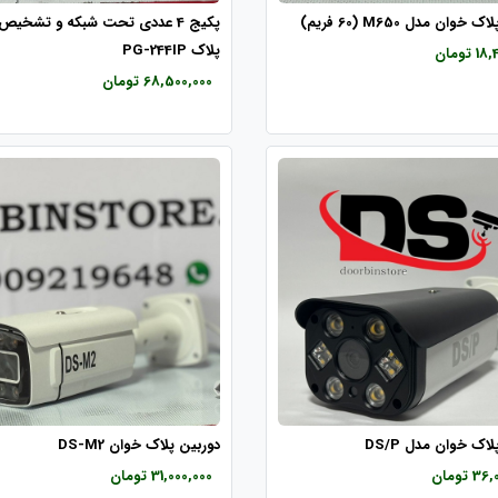
خوان مدل M650 (60 فریم)
پکیج 4 عددی تحت شبکه و تشخیص
پلاک PG-244IP
تومان
68,500,000 تومان
اک خوان مدل DS/P
دوربین پلاک خوان DS-M2
 تومان
31,000,000 تومان