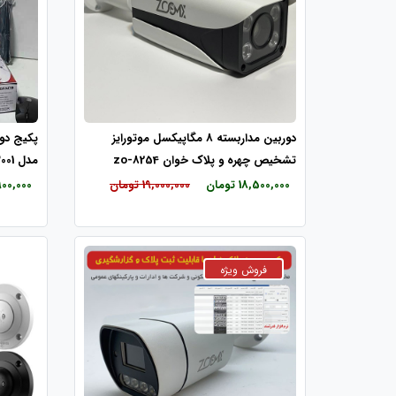
دوربین مداربسته 8 مگاپیکسل موتورایز
تشخیص چهره و پلاک خوان zo-8254
مدل Pg-3001
18,500,000 تومان
19,000,000 تومان
64,900,000