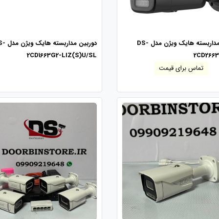
دوربین مداربسته هایک ویژن مدل DS-
دوربین مداربسته 
2CD1663G2-LIZ(S)U/SL
2CD2663
تماس برای قیمت