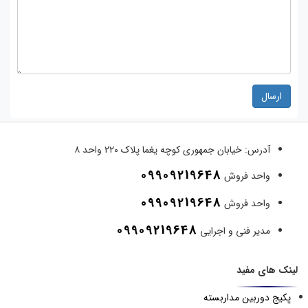
ارسال
آدرس:
خیابان جمهوری کوچه یغما پلاک ۲۲۰ واحد ۸
09909219648
واحد فروش
09909219648
واحد فروش
09909219648
مدیر فنی و اجرایی
لینک های مفید
پکیج دوربین مداربسته