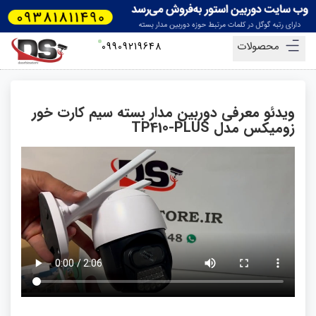
محصولات
09909219648
ویدئو معرفی دوربین مدار بسته سیم کارت خور
زومیکس مدل TP410-PLUS