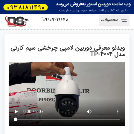
محصولات
09909219648
ویدئو معرفی دوربین لامپی چرخشی سیم کارتی
مدل TP-4004